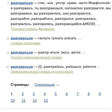
разгораться
— глаг., нсв., употр. сравн. часто Морфология:
7
я разгораюсь, ты разгораешься, он/она/оно разгорается, мы
разгораемся, вы разгораетесь, они разгораются,
разгорайся, разгорайтесь, разгорался, разгоралась,
разгоралось, разгорались, разгорающийся,&#8230; …
Толковый словарь Дмитриева
разгораться
— гаснуть тухнуть угасать …
8
Словарь антонимов
разгораться
— разгор аться, аюсь, ается …
9
Русский орфографический словарь
разгораться
— (I), разгора/юсь, ра/ешься, ра/ются …
10
Орфографический словарь русского языка
Страницы
Следующая
→
1
2
3
4
5
6
7
8
9
10
11
12
13