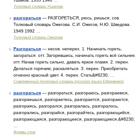
Ушаков. 1935 1940 …
Толковый словарь Ушакова
разгораться
— РАЗГОРЕТЬСЯ, рюсь, ришься; сов.
4
Толковый словарь Ожегова. С.И. Ожегов, Н.Ю. Шведова.
1949 1992 …
Толковый словарь Ожегова
Разгораться
— несов. неперех. 1. Начинать гореть;
5
загораться. отт. Загоревшись, начинать гореть всё сильнее.
отт. Начав гореть сильно, давать яркое пламя. 2. перен.
Делаться горячим; раскаляться. 3. перен. Приобретать
огненно красный цвет. 4. перен. Стать&#8230; …
Современный толковый словарь русского языка Ефремовой
разгораться
— разгораться, разгораюсь, разгораемся,
6
разгораешься, разгораетесь, разгорается, разгораются,
разгораясь, разгорался, разгоралась, разгоралось,
разгорались, разгорайся, разгорайтесь, разгорающийся,
разгорающаяся, разгорающееся, разгорающиеся,&#8230;
…
Формы слов