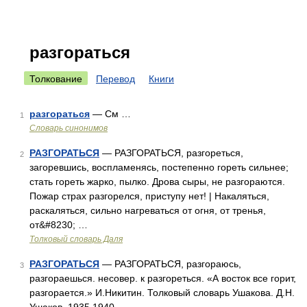
разгораться
Толкование
Перевод
Книги
разгораться
— См …
1
Словарь синонимов
РАЗГОРАТЬСЯ
— РАЗГОРАТЬСЯ, разгореться,
2
загоревшись, воспламенясь, постепенно гореть сильнее;
стать гореть жарко, пылко. Дрова сыры, не разгораются.
Пожар страх разгорелся, приступу нет! | Накаляться,
раскаляться, сильно нагреваться от огня, от тренья,
от&#8230; …
Толковый словарь Даля
РАЗГОРАТЬСЯ
— РАЗГОРАТЬСЯ, разгораюсь,
3
разгораешься. несовер. к разгореться. «А восток все горит,
разгорается.» И.Никитин. Толковый словарь Ушакова. Д.Н.